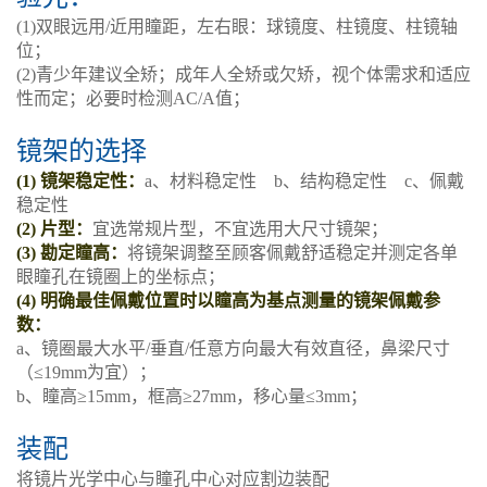
(1)双眼远用/近用瞳距，左右眼：球镜度、柱镜度、柱镜轴
位；
(2)青少年建议全矫；成年人全矫或欠矫，视个体需求和适应
性而定；必要时检测AC/A值；
镜架的选择
(1) 镜架稳定性：
a、材料稳定性
b、结构稳定性
c、佩戴
稳定性
(2) 片型：
宜选常规片型，不宜选用大尺寸镜架；
(3) 勘定瞳高：
将镜架调整至顾客佩戴舒适稳定并测定各单
眼瞳孔在镜圈上的坐标点；
(4) 明确最佳佩戴位置时以瞳高为基点测量的镜架佩戴参
数：
a、镜圈最大水平/垂直/任意方向最大有效直径，鼻梁尺寸
（≤19mm为宜）；
b、瞳高≥15mm，框高≥27mm，移心量≤3mm；
装配
将镜片光学中心与瞳孔中心对应割边装配